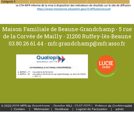
Maison Familiale de Beaune-Grandchamp - 5 rue
de la Corvée de Mailly - 21200 Ruffey-lès-Beaune
03.80.26.61.44
-
mfr.grandchamp@mfr.asso.fr
© 2020-2026 MFR de Grandchamp - Dernière MàJ : 15-07-2025 |
Politique de Confidentialité
|
Cookies
|
Webmaster
|
Gestibase
|
Logiciel de Facturation
|
admin